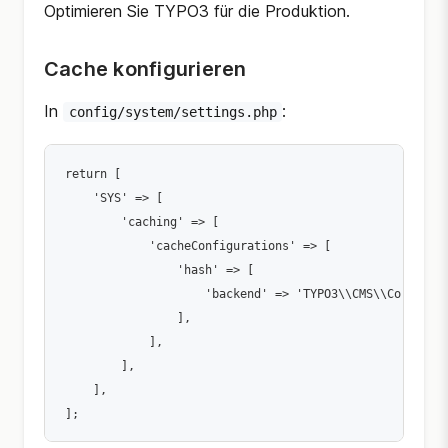
Optimieren Sie TYPO3 für die Produktion.
Cache konfigurieren
In
:
config/system/settings.php
return [

    'SYS' => [

        'caching' => [

            'cacheConfigurations' => [

                'hash' => [

                    'backend' => 'TYPO3\\CMS\\Core\\Cac
                ],

            ],

        ],

    ],
