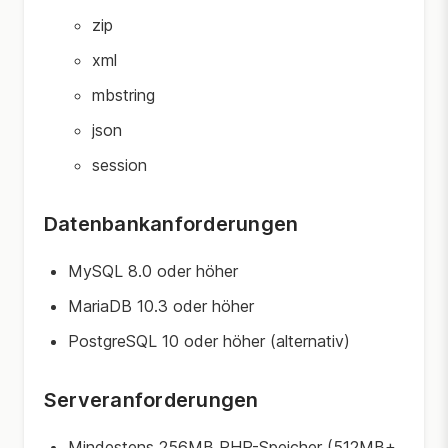
zip
xml
mbstring
json
session
Datenbankanforderungen
MySQL 8.0 oder höher
MariaDB 10.3 oder höher
PostgreSQL 10 oder höher (alternativ)
Serveranforderungen
Mindestens 256MB PHP-Speicher (512MB+