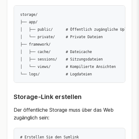
storage/

├── app/

│   ├── public/      # Öffentlich zugängliche Uploads

│   └── private/     # Private Dateien

├── framework/

│   ├── cache/       # Dateicache

│   ├── sessions/    # Sitzungsdateien

│   └── views/       # Kompilierte Ansichten

Storage-Link erstellen
Der öffentliche Storage muss über das Web
zugänglich sein:
# Erstellen Sie den Symlink
