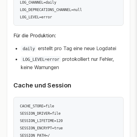
LOG_CHANNEL=daily

LOG_DEPRECATIONS_CHANNEL=null

Für die Produktion:
erstellt pro Tag eine neue Logdatei
daily
protokolliert nur Fehler,
LOG_LEVEL=error
keine Warnungen
Cache und Session
CACHE_STORE=file

SESSION_DRIVER=file

SESSION_LIFETIME=120

SESSION_ENCRYPT=true

SESSION_PATH=/
