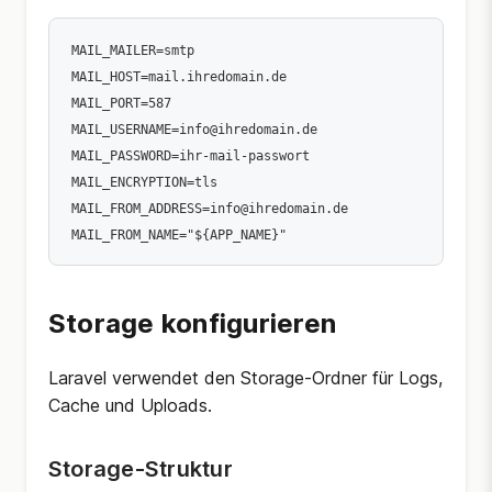
MAIL_MAILER=smtp

MAIL_HOST=mail.ihredomain.de

MAIL_PORT=587

MAIL_USERNAME=info@ihredomain.de

MAIL_PASSWORD=ihr-mail-passwort

MAIL_ENCRYPTION=tls

MAIL_FROM_ADDRESS=info@ihredomain.de

Storage konfigurieren
Laravel verwendet den Storage-Ordner für Logs,
Cache und Uploads.
Storage-Struktur