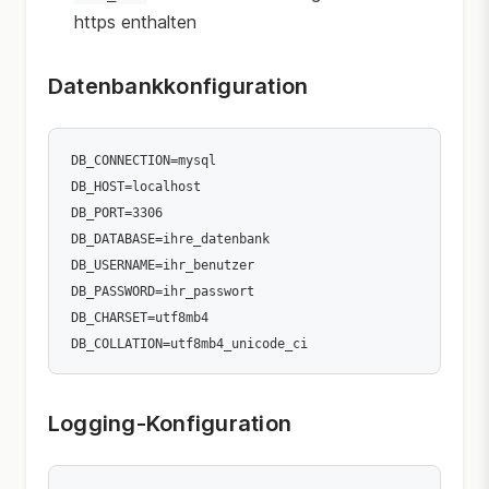
https enthalten
Datenbankkonfiguration
DB_CONNECTION=mysql

DB_HOST=localhost

DB_PORT=3306

DB_DATABASE=ihre_datenbank

DB_USERNAME=ihr_benutzer

DB_PASSWORD=ihr_passwort

DB_CHARSET=utf8mb4

Logging-Konfiguration