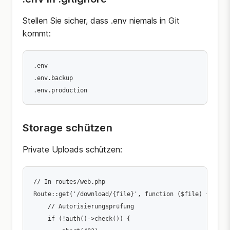
Stellen Sie sicher, dass .env niemals in Git
kommt:
.env

.env.backup

Storage schützen
Private Uploads schützen:
// In routes/web.php

Route::get('/download/{file}', function ($file) {

    // Autorisierungsprüfung

    if (!auth()->check()) {
