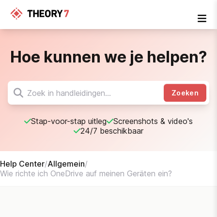
Hoe kunnen we je helpen?
Zoeken
Stap-voor-stap uitleg
Screenshots & video's
24/7 beschikbaar
Help Center
/
Allgemein
/
Wie richte ich OneDrive auf meinen Geräten ein?