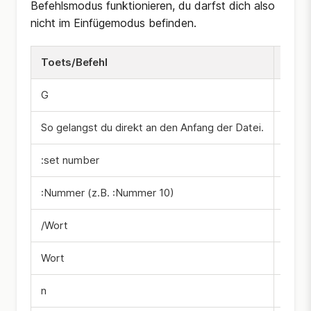
Befehlsmodus funktionieren, du darfst dich also
nicht im Einfügemodus befinden.
Toets/Befehl
Erkl
G
Damit
So gelangst du direkt an den Anfang der Datei.
:set number
Diese
:Nummer (z.B. :Nummer 10)
Damit
/Wort
Diese
Wort
?Wor
n
Diese