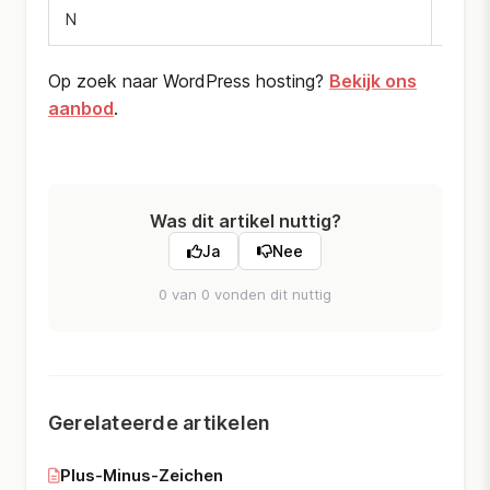
N
Diese
Op zoek naar WordPress hosting?
Bekijk ons
aanbod
.
Was dit artikel nuttig?
Ja
Nee
0 van 0 vonden dit nuttig
Gerelateerde artikelen
Plus-Minus-Zeichen