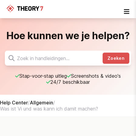
Hoe kunnen we je helpen?
Zoeken
Stap-voor-stap uitleg
Screenshots & video's
24/7 beschikbaar
Help Center
/
Allgemein
/
Was ist Vi und was kann ich damit machen?