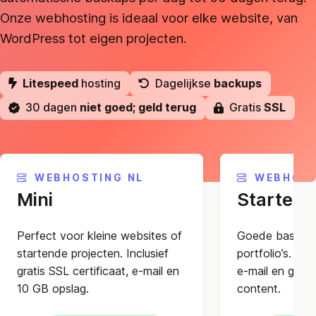
Onze webhosting is ideaal voor elke website, van
WordPress tot eigen projecten.
Litespeed
hosting
Dagelijkse
backups
30 dagen
niet goed; geld terug
Gratis
SSL
WEBHOSTING NL
WEBHOST
Mini
Starter
Perfect voor kleine websites of
Goede basis vo
startende projecten. Inclusief
portfolio’s. Je k
gratis SSL certificaat, e-mail en
e-mail en geno
10 GB opslag.
content.