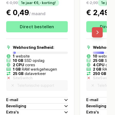
€ 0,99
€ 2,99
1e jaar €6,- korting!
1e jaar 
€ 0,49
€ 2,49
/ maand
/ 
Direct bestellen
Direct 
Webhosting Snelheid:
Webhosting
1
website
10
websites
10 GB
SSD opslag
25 GB
SSD o
2 CPU
cores
4 CPU
core
1 GB
RAM werkgeheugen
2 GB
RAM we
25 GB
dataverkeer
250 GB
data
SiteSwitch
SiteSwitch
Telefonische support
Telefonis
5
e-mailadressen
Onbeperkt
E-mail
E-mail
SSL certificaten
Wildcard
SSL
Beveiliging
Beveiliging
Litespeed
cache
Litespeed
c
50
emails per dag sturen
1500
emails
Extra's
Extra's
Redis
performance caching
Redis
perfo
Roundcube
webmail
Roundcube