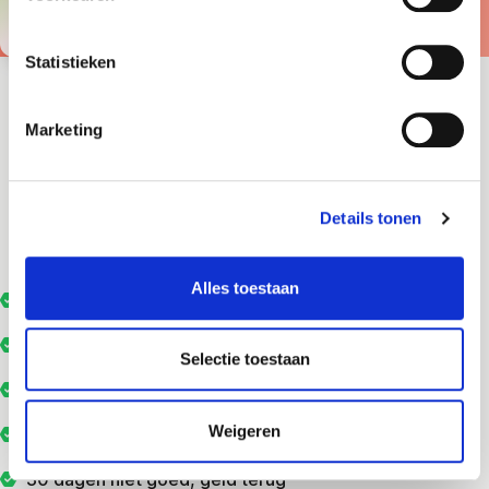
op
hostingvergelijker.nl
Statistieken
ALLES OP EEN RIJTJE
Marketing
Specificaties bij je
webhosting pakket
Details tonen
Alles toestaan
Telefonische Support
Livechat ondersteuning
Selectie toestaan
5/5 sterren op Hostingvergelijker.nl
Weigeren
SiteSwitch verhuisservice
30 dagen niet goed, geld terug