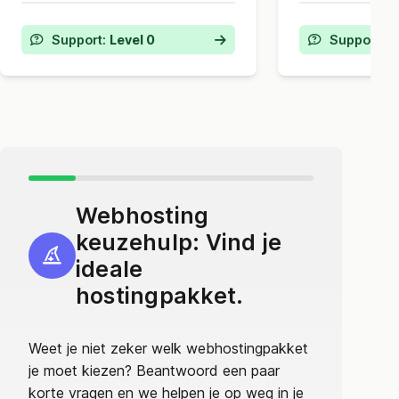
Backups:
3 dagen
retentie
Backups:
7 
Inkomend
spamfilter
Inkomend
s
Backups:
1 tot 3 keer
per dag
Backups:
1 
Support:
Level 0
Support:
L
DDOS en malware
beveiliging
DDOS en ma
Webhosting
keuzehulp: Vind je
ideale
hostingpakket.
Weet je niet zeker welk webhostingpakket
je moet kiezen? Beantwoord een paar
korte vragen en we helpen je op weg in je