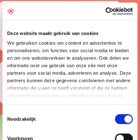
100% Nederlands
Al onze servers staan in Nederland, gehost
op eigen hardware voor de snelste
Deze website maakt gebruik van cookies
websites.
We gebruiken cookies om content en advertenties te
personaliseren, om functies voor social media te bieden
en om ons websiteverkeer te analyseren. Ook delen we
informatie over uw gebruik van onze site met onze
15+ jaar ervaring
partners voor social media, adverteren en analyse. Deze
partners kunnen deze gegevens combineren met andere
De teamleden van Theory7
informatie die u aan ze heeft verstrekt of die ze hebben
zijn veteranen in webhosting.
verzameld op basis van uw gebruik van hun services.
Toestemmingsselectie
Noodzakelijk
5 / 5 Sterren
Overweldigend positief
Voorkeuren