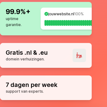
99.9%+
jouwwebsite.nl
100%
uptime
garantie.
Gratis .nl & .eu
domein verhuizingen.
7 dagen per week
support van experts.