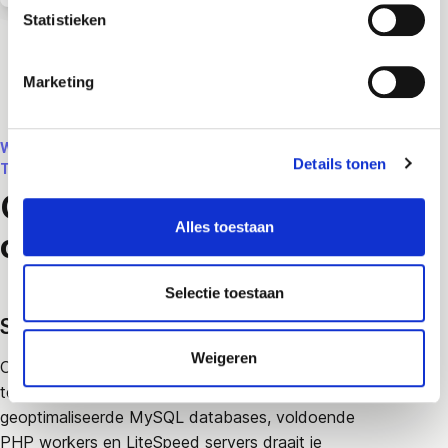
Statistieken
7 dagen support
Gratis .nl
verhuizing
30 dagen
niet goed, geld terug
5/5 sterren
op
hostingvergelijker.nl
Marketing
WAAROM OPENCART HOSTING BIJ
Details tonen
THEORY7?
Geoptimaliseerd voor e-
Alles toestaan
commerce prestaties
Selectie toestaan
Speciaal voor OpenCart webshops
Weigeren
Onze hosting is speciaal afgestemd op de
technische vereisten van OpenCart. Met
geoptimaliseerde MySQL databases, voldoende
PHP workers en LiteSpeed servers draait je