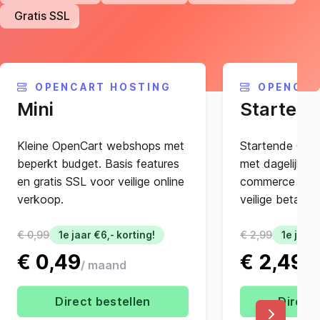
Gratis SSL
OPENCART HOSTING
OPENCAR
Mini
Starter
Kleine OpenCart webshops met
Startende Ope
beperkt budget. Basis features
met dagelijkse
en gratis SSL voor veilige online
commerce optim
verkoop.
veilige betaling
€ 0,99
€ 2,99
1e jaar €6,- korting!
1e jaar 
€ 0,49
€ 2,49
/ maand
/ 
Direct bestellen
Direct 