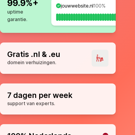
99.9%+
jouwwebsite.nl
100%
uptime
garantie.
Gratis .nl & .eu
domein verhuizingen.
7 dagen per week
support van experts.