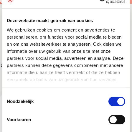
Deze website maakt gebruik van cookies
BINNEN ENKELE MINUTEN GEREGELD
Kies de beste
We gebruiken cookies om content en advertenties te
personaliseren, om functies voor social media te bieden
domeinnaam bij jouw
en om ons websiteverkeer te analyseren. Ook delen we
informatie over uw gebruik van onze site met onze
OpenCart hosting!
partners voor social media, adverteren en analyse. Deze
Check de beschikbaarheid van jouw topidee
partners kunnen deze gegevens combineren met andere
informatie die u aan ze heeft verstrekt of die ze hebben
of verhuis je bestaande domein. Een .nl,
verzameld op basis van uw gebruik van hun services.
.com of misschien wel een .shop voor jouw
idee, er zijn talloze mogelijkheden!
Toestemmingsselectie
Noodzakelijk
Voorkeuren